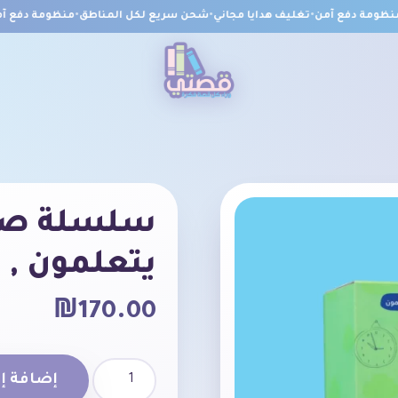
ومة دفع آمن
•
تغليف هدايا مجاني
•
شحن سريع لكل المناطق
•
منظومة دفع آمن
سلسلة صغا
يتعلمون , ا
₪
170.00
إضافة إل