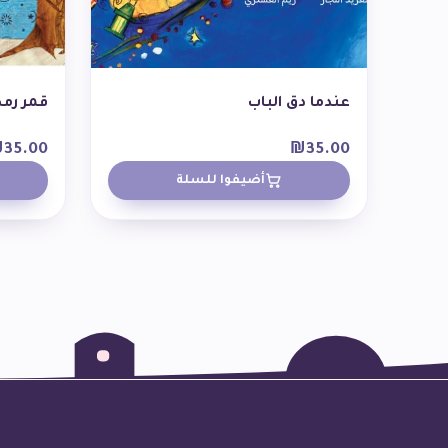
عندما دق الباب
قمر رم
₪
35.00
₪
35.00
أضيفوا للسلة