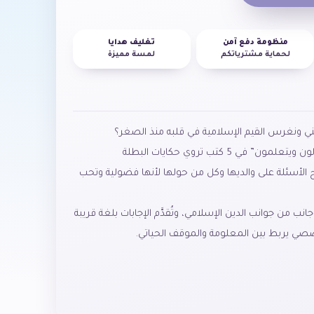
منظومة دفع آمن
تغليف هدايا
لحماية مشترياتكم
لمسة مميزة
 ونغرس القيم الإسلامية في قلبه منذ الصغر؟
تم إعداد سلسلة “صغارنا يسألون ويتعلمون” في 5 كتب تروي حكايات البطلة
 الأسئلة على والديها وكل من حولها لأنها فضولية وتحب
 من جوانب الدين الإسلامي، وتُقدَّم الإجابات بلغة قريبة
ي يربط بين المعلومة والموقف الحياتي.