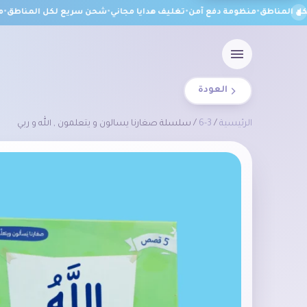
المناطق
•
منظومة دفع آمن
•
تغليف هدايا مجاني
•
شحن سريع لكل المناطق
•
منظ
العودة
الرئيسية
/
3-6
/ سلسلة صغارنا يسالون و يتعلمون , الله و ربي