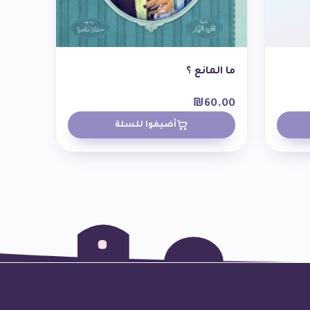
ما المانع ؟
₪
60.00
أضيفوا للسلة