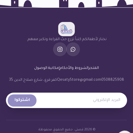
نختار لأطفالكم كتباً تزرع حبّ القراءة وتكبر معهم.
المتجر
الشروط والأحكام
إمكانية الوصول
0508825908
QesatyStore@gmail.com
كفر قرع، شارع صلاح الدين 35
البريد الإلكتروني
اشتركوا
© 2026 قصتي. جميع الحقوق محفوظة.