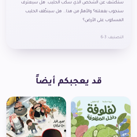
ستكشف عن الشّخص الّذي سكب الحليب. هل سيعترف
سنجوب بفعلته؟ والأهمّ من هذا… هل سينظّف الحليب
المسكوب على الأرض؟
التصنيف:
3-6
قد يعجبكم أيضاً