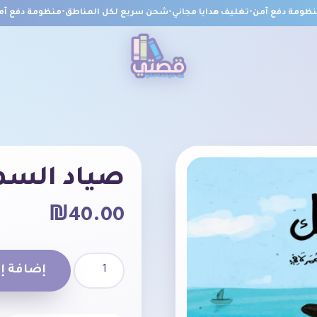
ومة دفع آمن
•
تغليف هدايا مجاني
•
شحن سريع لكل المناطق
•
منظومة دفع آمن
•
صياد الس
₪
40.00
إضافة إل