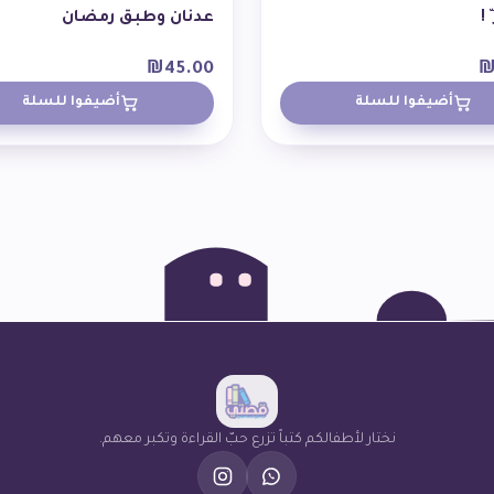
 !
عدنان وطبق رمضان
₪
45.00
أضيفوا للسلة
أضيفوا للسلة
نختار لأطفالكم كتباً تزرع حبّ القراءة وتكبر معهم.