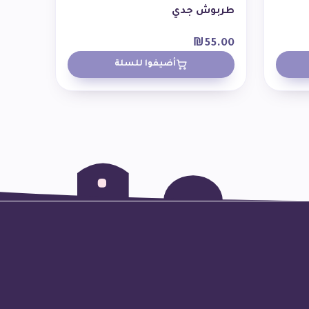
طربوش جدي
₪
55.00
أضيفوا للسلة