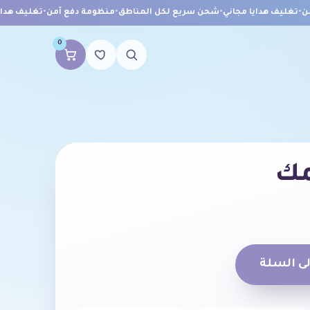
تغليف هدايا مجاني
•
شحن سريع لكل المناطق
•
منظومة دفع آمن
•
تغليف هدايا 
0
مك
ى السلة