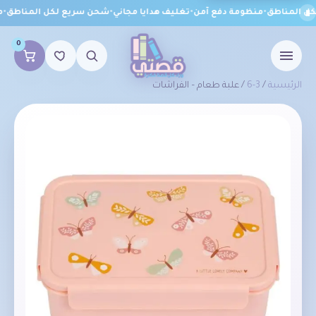
 المناطق
•
منظومة دفع آمن
•
تغليف هدايا مجاني
•
شحن سريع لكل المناطق
•
من
0
الرئيسية
/
3-6
/ علبة طعام – الفراشات