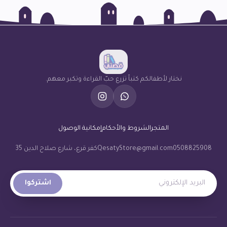
نختار لأطفالكم كتباً تزرع حبّ القراءة وتكبر معهم.
المتجر
الشروط والأحكام
إمكانية الوصول
0508825908
QesatyStore@gmail.com
كفر قرع، شارع صلاح الدين 35
البريد الإلكتروني
اشتركوا