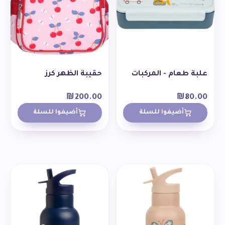
علبة طعام - المركبات
حقيبة الظهر كرز
₪
200.00
₪
80.00
أضيفوا للسلة
أضيفوا للسلة