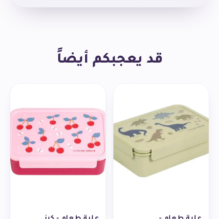
مصنوعة من مادة البولي بروبيلين الخالية من مادة BPA.
قد يعجبكم أيضاً
علبة طعام -
علبة طعام - كرز