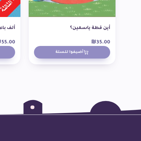
أين قطة ياسمين؟
ألف باء..
₪
55.00
₪
35.00
أضيفوا للسلة