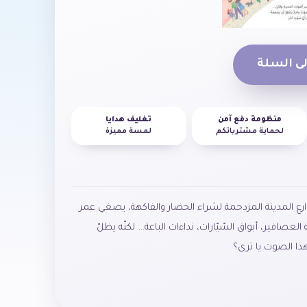
ى السلة
منظومة دفع آمن
تغليف هدايا
لحماية مشترياتكم
لمسة مميزة
ع المدينة المزدحمة لشراء الخضار والفاكهة، يصغي عمر
لعصافير، أبواق السّيّارات، نداءات الباعة… لكنّه يظلّ
هذا الصوت يا ترى؟