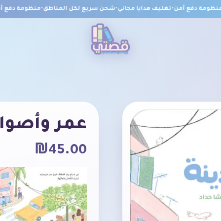
ومة دفع آمن
•
تغليف هدايا مجاني
•
شحن سريع لكل المناطق
•
منظومة دفع آمن
عمر وأصوات
₪
45.00