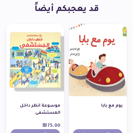
قد يعجبكم أيضاً
يوم مع بابا
موسوعة انظر داخل
المستشفى
₪
75.00