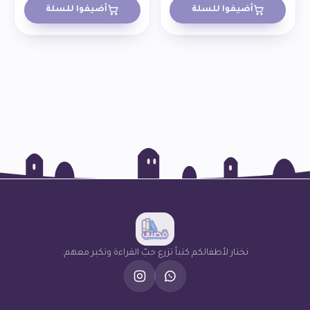
أضيفوا للسلة
أضيفوا للسلة
نختار لأطفالكم كتباً تزرع حبّ القراءة وتكبر معهم.