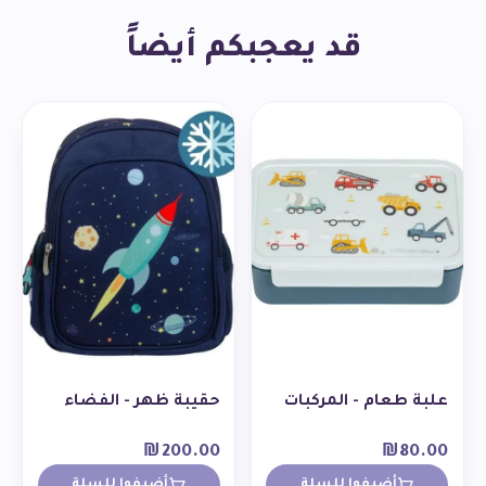
قد يعجبكم أيضاً
علبة طعام - المركبات
حقيبة ظهر - الفضاء
₪
200.00
₪
80.00
أضيفوا للسلة
أضيفوا للسلة