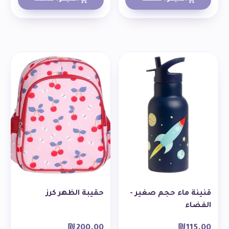
قنينة ماء حجم صغير -
حقيبة الظهر كرز
الفضاء
₪
200.00
₪
115.00