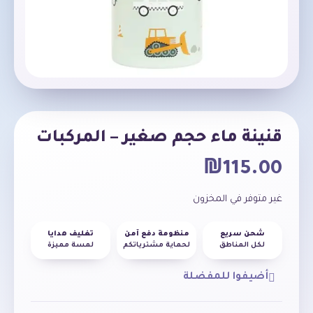
قنينة ماء حجم صغير – المركبات
₪
115.00
غير متوفر في المخزون
شحن سريع
منظومة دفع آمن
تغليف هدايا
لكل المناطق
لحماية مشترياتكم
لمسة مميزة
أضيفوا للمفضلة