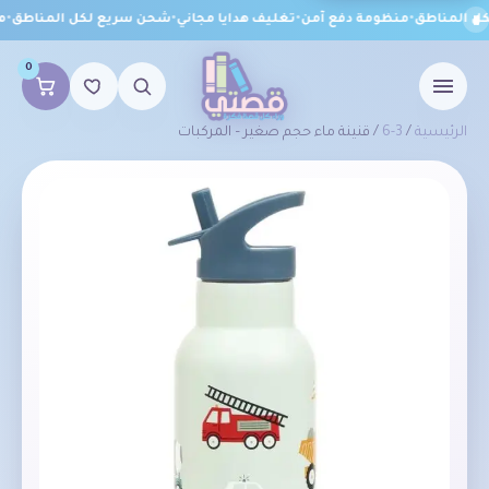
 المناطق
•
منظومة دفع آمن
•
تغليف هدايا مجاني
•
شحن سريع لكل المناطق
•
من
0
الرئيسية
/
3-6
/ قنينة ماء حجم صغير – المركبات