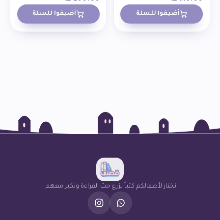
أضيفوا للسلة
أضيفوا للسلة
نختار لأطفالكم كتباً تزرع حبّ القراءة وتكبر معهم.