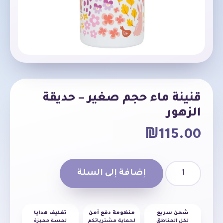
قنينة ماء حجم صغير – حديقة
الزهور
₪
115.00
إضافة إلى السلة
شحن سريع
منظومة دفع آمن
تغليف هدايا
لكل المناطق
لحماية مشترياتكم
لمسة مميزة