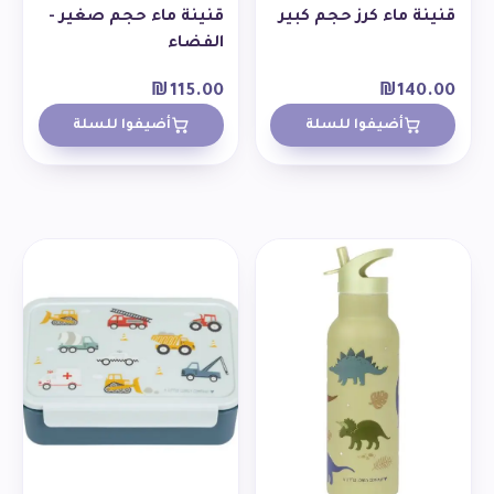
قنينة ماء كرز حجم كبير
قنينة ماء حجم صغير -
الفضاء
₪
115.00
₪
140.00
أضيفوا للسلة
أضيفوا للسلة