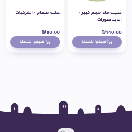
قنينة ماء حجم كبير -
علبة طعام - المركبات
الديناصورات
₪
80.00
₪
140.00
أضيفوا للسلة
أضيفوا للسلة