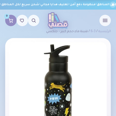
ل المناطق
•
منظومة دفع آمن
•
تغليف هدايا مجاني
•
شحن سريع لكل المناطق
•
م
0
الرئيسية
/
3-6
/ قنينة ماء حجم كبير – جلكسي