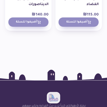
الفضاء
الديناصورات
₪
140.00
₪
115.00
أضيفوا للسلة
أضيفوا للسلة
نختار لأطفالكم كتباً تزرع حبّ القراءة وتكبر معهم.