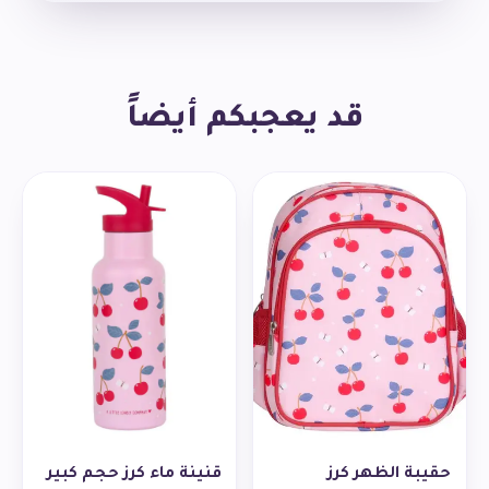
قد يعجبكم أيضاً
حقيبة الظهر كرز
قنينة ماء كرز حجم كبير