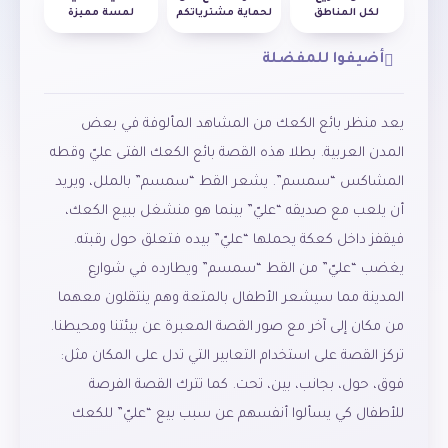
لكل المناطق
لحماية مشترياتكم
لمسة مميزة
أضيفوا للمفضلة
يعد منظر بائع الكعك من المشاهد المألوفة في بعض
المدن العربية. بطلا هذه القصة بائع الكعك الفتى عليّ وقطه
المشاكس “سمسم”. يشعر القط “سمسم” بالملل، ويريد
أن يلعب مع صديقه “عليّ” بينما هو منشغل ببيع الكعك،
فيقفز داخل كعكة يحملها “عليّ” بيده فتعلق حول رقبته.
يغضب “عليّ” من القط “سمسم” ويطارده في شوارع
المدينة مما سيشعر الأطفال بالمتعة وهم ينتقلون معهما
من مكان إلى آخر مع صور القصة المعبرة عن بيئتنا ومحيطنا.
تركز القصة على استخدام التعابير التي تدل على المكان مثل:
فوق، حول، بجانب، بين، تحت. كما تترك القصة الفرصة
للأطفال كي يسألوا أنفسهم عن سبب بيع “عليّ” للكعك
وسبب تصميمه على مطاردة القط “سمسم”، كما تشجع