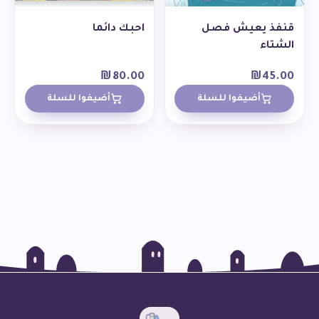
قنفذ يعيش فصل
احبك دائما
الشتاء
₪
80.00
₪
45.00
أضيفوا للسلة
أضيفوا للسلة