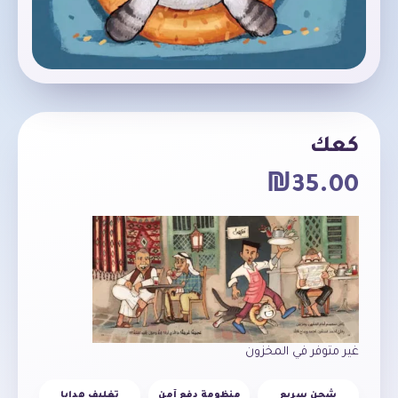
كعك
₪
35.00
غير متوفر في المخزون
شحن سريع
منظومة دفع آمن
تغليف هدايا