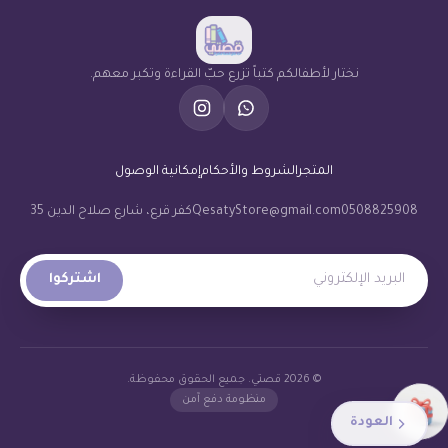
نختار لأطفالكم كتباً تزرع حبّ القراءة وتكبر معهم.
المتجر
الشروط والأحكام
إمكانية الوصول
0508825908
QesatyStore@gmail.com
كفر قرع، شارع صلاح الدين 35
البريد الإلكتروني
اشتركوا
© 2026 قصتي. جميع الحقوق محفوظة.
منظومة دفع آمن
العودة