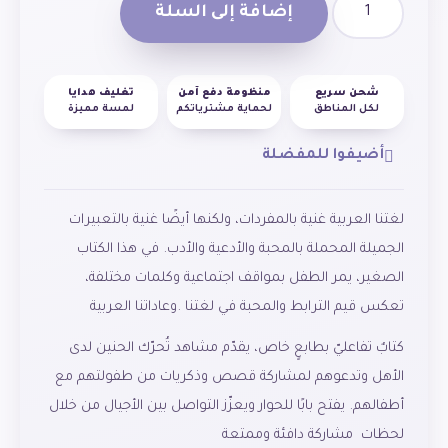
إضافة إلى السلة
شحن سريع
منظومة دفع آمن
تغليف هدايا
لكل المناطق
لحماية مشترياتكم
لمسة مميزة
أضيفوا للمفضلة
لغتنا العربية غنية بالمفردات، ولكنها أيضًا غنية بالتعبيرات
الجميلة المحملة بالمحبة والأدعية والأدب. في هذا الكتاب
الصغير، يمر الطفل بمواقف اجتماعية وكلمات مختلفة،
تعكس قيم الترابط والمحبة في لغتنا .
وعاداتنا العربية
كتابٌ تفاعليّ بطابعٍ خاص، يقدّم مشاهد تُحرّك الحنين لدى
الأهل وتدعوهم لمشاركة قصص وذكريات من طفولتهم مع
أطفالهم. يفتح بابًا للحوار ويعزّز التواصل بين الأجيال من خلال
لحظات مشاركة دافئة وممتعة