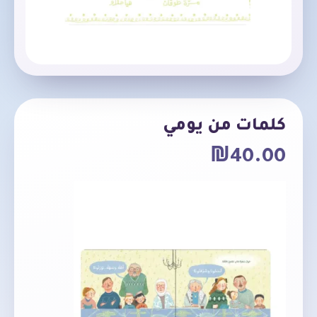
كلمات من يومي
₪
40.00