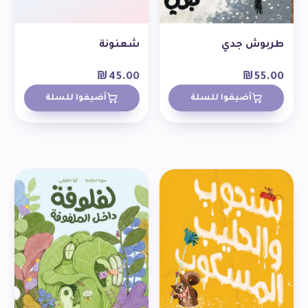
طربوش جدي
شعنونة
₪
45.00
₪
55.00
أضيفوا للسلة
أضيفوا للسلة