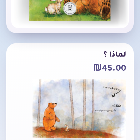
لماذا ؟
₪
45.00