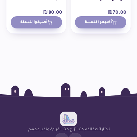
₪
80.00
₪
70.00
أضيفوا للسلة
أضيفوا للسلة
نختار لأطفالكم كتباً تزرع حبّ القراءة وتكبر معهم.