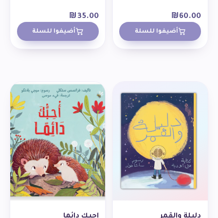
₪
35.00
₪
60.00
أضيفوا للسلة
أضيفوا للسلة
دليلة والقمر
احبك دائما