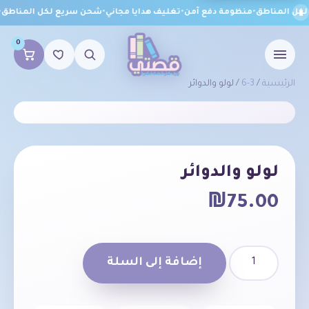
كل المناطق
•
منظومة دفع آمن
•
تغليف هدايا مجاني
•
شحن سريع لكل المناطق
•
م
0
الرئيسية
/
3-6
/ لولو والدوائر ⁦
لولو والدوائر ⁦
₪
75.00
إضافة إلى السلة