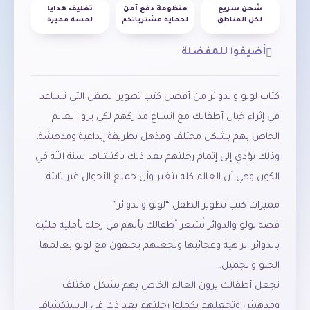
شحن سريع
منظومة دفع آمن
تغليف هدايا
لكل المناطق
لحماية مشترياتكم
لمسة مميزة
أضيفوا للمفضلة
كتاب لولو والدوائر من أفضل كتب تطوير الطفل التي تساعد
في إثراء خيال أطفالك مع اتساع مداركهم لكي يروا العالم
الخاص بهم بشكل مختلف ومذهل بطريقة إبداعية ومدهشة،
وذلك يؤدي إلى إتمام رحلتهم بعد ذلك باكتشاف سنة الله في
الكون وهي أن العالم كله يتغير وأن جميع الأحوال غير ثابتة.
مميزات كتب تطوير الطفل “لولو والدوائر”
قصة لولو والدوائر تُشعر أطفالك بأنهم في رحلة تأملية ملئية
بالدوائر الزاهية وعجائبها وتجعلهم يحلقون مع لولو بعالمها
الحلو والجميل.
تجعل أطفالك يرون العالم الخاص بهم بشكل مختلف
ومدهش وتجعلهم يكملوا رحلتهم بعد ذك في الاستكشاف