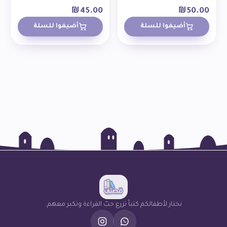
₪
45.00
₪
50.00
أضيفوا للسلة
أضيفوا للسلة
نختار لأطفالكم كتباً تزرع حبّ القراءة وتكبر معهم.