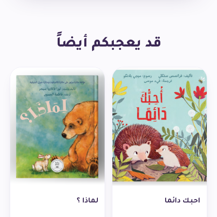
قد يعجبكم أيضاً
احبك دائما
لماذا ؟