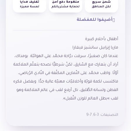
شحن سريع
منظومة دفع آمن
تغليف هدايا
لكل المناطق
لحماية مشترياتكم
لمسة مميزة
أضيفوا للمفضلة
أطفال بأحلام كبيرة
ماريا إيزابيل سانشيز فيغارا
عندما كان صغيرًا، سرقت درّاجة محمّد علي الهوائيّة. يومذاك،
أراد أن يتعارك مع السّارق، لكنّ شرطيًّا نصحه بتعلّم الملاكمة
أوّلًا. واظب محمّد على التّمارين المكثّفة في النّادي الرّياضي،
فاكتسب لكمة قويّة وأخلاقيّات مهنيّة عالية جدًّا. وبفضل فكره
الفطن ولسانه الطَّليق، نال أرفع لقب في عالم الملاكمة وهو
لقب »بطل العالم للوزن الثّقيل».
التصنيفات:
3-6
,
7-9