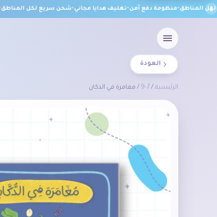
 المناطق
•
منظومة دفع آمن
•
تغليف هدايا مجاني
•
شحن سريع لكل المناطق
•
من
العودة
الرئيسية
/
7-9
/ مغامرة في الدكان