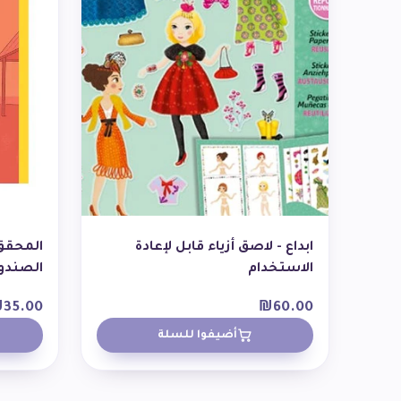
ابداع - لاصق أزياء قابل لإعادة
المحقق
الاستخدام
الصندو
₪
35.00
₪
60.00
أضيفوا للسلة