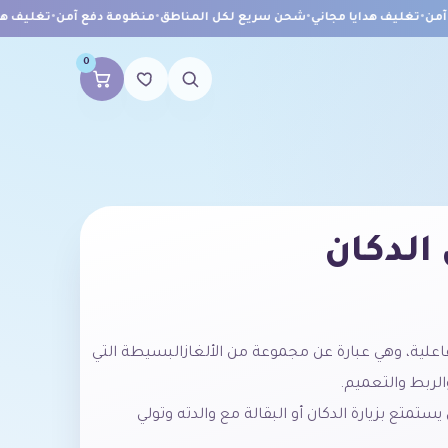
ن
•
تغليف هدايا مجاني
•
شحن سريع لكل المناطق
•
منظومة دفع آمن
•
تغليف هداي
0
الدكان
اعلية،
وهي
عبارة
عن
مجموعة
من
الألغاز
البسيطة
التي
الربط
والتعميم
.
يستمتع
بزيارة
الدكان
أو
البقالة
مع
والدته
وتولي