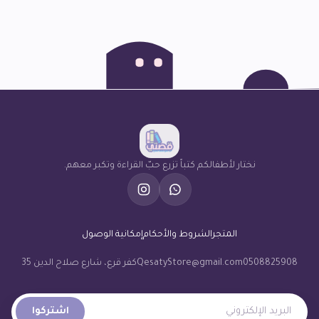
نختار لأطفالكم كتباً تزرع حبّ القراءة وتكبر معهم.
المتجر
الشروط والأحكام
إمكانية الوصول
0508825908
QesatyStore@gmail.com
كفر قرع، شارع صلاح الدين 35
البريد الإلكتروني
اشتركوا