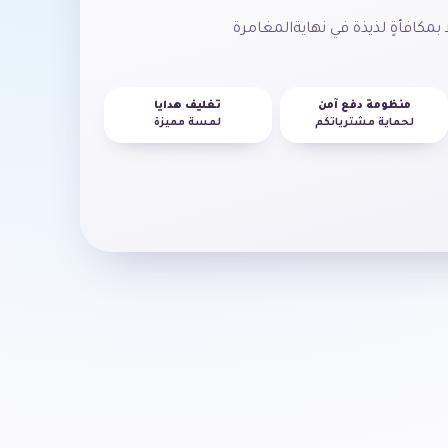
بمكافأةٍ
لذيذة
في
نهاية
المغامرة
منظومة دفع آمن
تغليف هدايا
لحماية مشترياتكم
لمسة مميزة