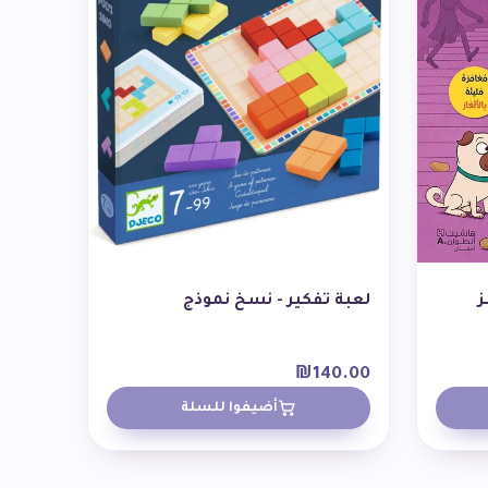
ز
لعبة تفكير - نسخ نموذج
₪
140.00
أضيفوا للسلة