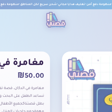
ظومة دفع آمن
•
تغليف هدايا مجاني
•
شحن سريع لكل المناطق
•
منظومة دفع آم
مغامرة في 
₪
50.00
مغامرة
في
الدكان،
قصة
تف
تساعد
الطفل
على
البحث
و
بطل
قصتنا
كجميع
الأطفال
مهمة
جمع
حاجيات
المنزل
.