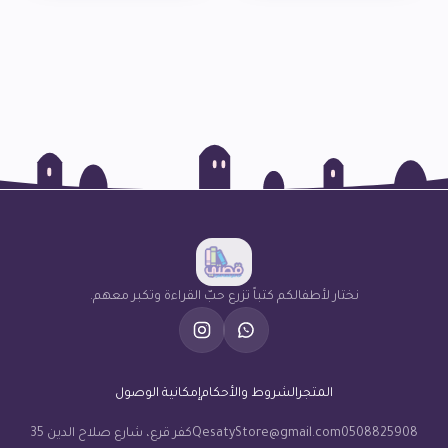
نختار لأطفالكم كتباً تزرع حبّ القراءة وتكبر معهم.
المتجر
الشروط والأحكام
إمكانية الوصول
0508825908
QesatyStore@gmail.com
كفر قرع، شارع صلاح الدين 35