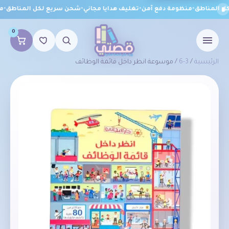
 المناطق
•
منظومة دفع آمن
•
تغليف هدايا مجاني
•
شحن سريع لكل المناطق
•
من
0
الرئيسية
/
3-6
/ موسوعة انظر داخل قائمة الوظائف