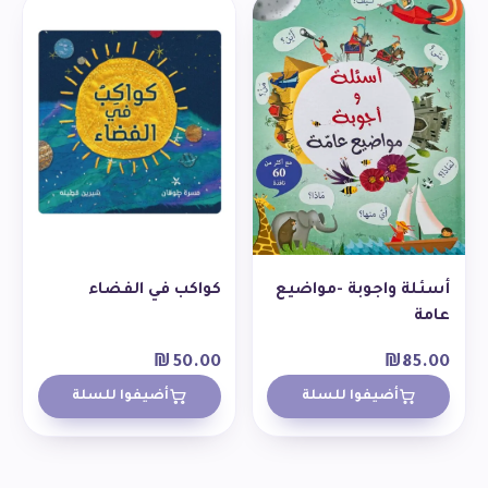
أسئلة واجوبة -مواضيع
كواكب في الفضاء
عامة
₪
50.00
₪
85.00
أضيفوا للسلة
أضيفوا للسلة