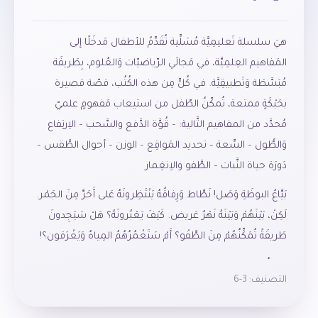
هيَ سلسلة تَعليمِيَّة مُسَلِّية تُقَدِّمُ للأطفال مَدخَلًا إلى
المَفاهيم العِلمِيَّة، في مَجالَي الرّياضيّات وَالعُلوم، بِطَريقَة
مُبَسَّطَة وَتَطبيقِيَّة. في كُلٍّ مِن هذه الكُتُب، قصّة قصيرة
بحَبْكَةٍ ممتعة، تُمكّنُ الطّفل من استيعاب مَفهومٍ علميّ
مُحدَّد من المفاهيم التَّالية: – قُوَّة الدَّفع والسَّحب – الاِرتِفاع
وَالطُّول – السِّعة – تحديد المَواقِع – الوزن – أحوال الطَّقس –
دَورَة حياة النَّبات – الطَّفو والاِنغِمار
بَيَّاعُ البوظَةِ وَصَل! نَطَّاط وَرِفاقُهُ يَنْتَظِرونَهُ عَلى أَحَرَّ مِنَ الجَمْر.
لَكِنْ، بَيْنَهُمْ وَبَيْنَهُ نَهْرٌ عَريض. كَيْفَ يَعْبُرونَهُ؟ هَلْ سَيَجِدونَ
طَريقَةً تُمَكِّنُهُمْ مِنَ الطَّفْو؟ أَمْ سَتَغْمُرُهُمُ المِياهُ وَيَغْرَقون؟!
يُرافقُ الأهل أطفالَهم في قراءة هذه القصص مُرتكزينَ على
التصنيف:
3-6
الإرشادات المَوجودَة في أوّل الكتاب، وَيمكّنونَهم مِن تَنمِية
مهارات التَّفكير المَنطِقيّ عبر توقّع الأحداث، وطرح الحلول،