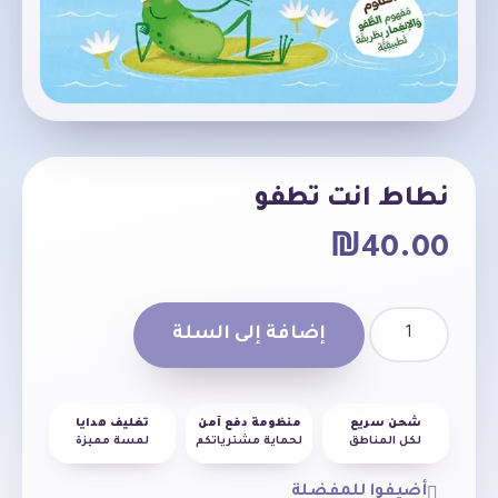
نطاط انت تطفو
₪
40.00
إضافة إلى السلة
شحن سريع
منظومة دفع آمن
تغليف هدايا
لكل المناطق
لحماية مشترياتكم
لمسة مميزة
أضيفوا للمفضلة