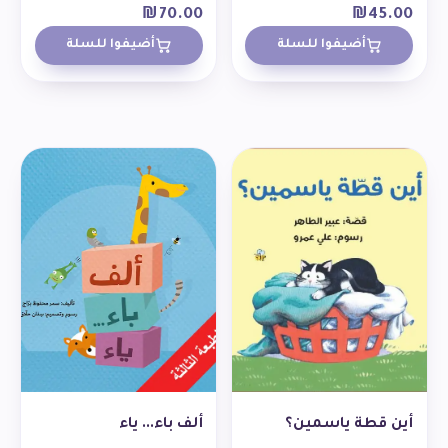
₪
70.00
₪
45.00
أضيفوا للسلة
أضيفوا للسلة
أين قطة ياسمين؟
ألف باء... ياء