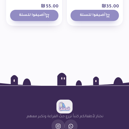
₪
55.00
₪
35.00
أضيفوا للسلة
أضيفوا للسلة
نختار لأطفالكم كتباً تزرع حبّ القراءة وتكبر معهم.