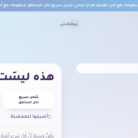
ومة دفع آمن
•
تغليف هدايا مجاني
•
شحن سريع لكل المناطق
•
منظومة دفع آمن
هذه ليسَت ل
شحن سريع
لكل المناطق
أضيفوا للمفضلة
يَظُنُّ وَسيمٌ أَنَّ كُلَّ شَيْءٍ لُعْبةٌ