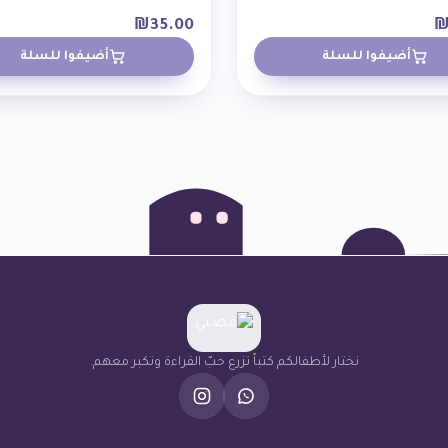
₪
35.00
أضيفوا للسلة
أضيفوا للسلة
نختار لأطفالكم كتباً تزرع حبّ القراءة وتكبر معهم.