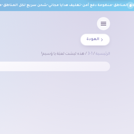
 المناطق
•
منظومة دفع آمن
•
تغليف هدايا مجاني
•
شحن سريع لكل المناطق
•
منظ
العودة
الرئيسية
/
1-3
/ هذه ليسَت لعبَة يا وَسيم!