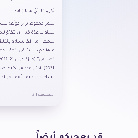
لَكِنْ، مَا رَأْيُ ماما وَبابا؟
سمر محفوظ برّاج مؤلّفة كتب أ
لسنوات عدّة قبل أن تتفرّغ للكتا
للأطفال من الفرنسيّة والإنكليزيّ
2021). اختير عدد من كتبها 
الإبداعية وتعليم اللّغة العربيّ
التصنيف:
1-3
قد يعجبكم أيضاً