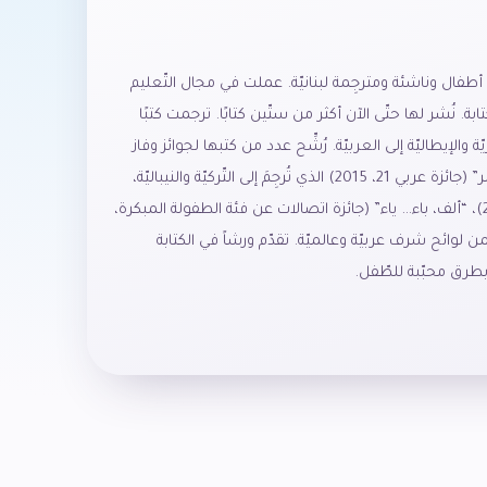
طفال وناشئة ومترجِمة لبنانيّة. عملت في مجال التّعليم
بة. نُشر لها حتّى الآن أكثر من ستّين كتابًا. ترجمت كتبًا
ة والإيطاليّة إلى العربيّة. رُشِّح عدد من كتبها لجوائز وفاز
منها مع دار السّاقي: “خطّ أحمر” (جائزة عربي 21، 2015) الذي تُرجِمَ إلى التّركيّة والنيباليّة،
“صديقي” (جائزة عربي 21، 2017)، “ألف، باء… ياء” (جائزة اتصالات عن فئة الطفولة المبكرة،
ضمن لوائح شرف عربيّة وعالميّة. تقدّم ورشاً في الكتابة
ة بطرق محبّبة للطّفل.