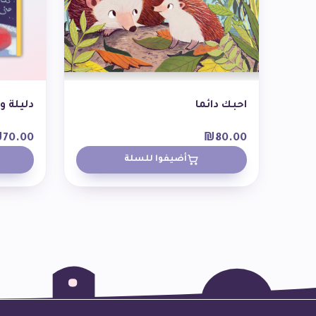
احبك دائما
دليلة و
₪
70.00
₪
80.00
أضيفوا للسلة