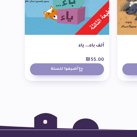
ألف باء... ياء
₪
55.00
أضيفوا للسلة