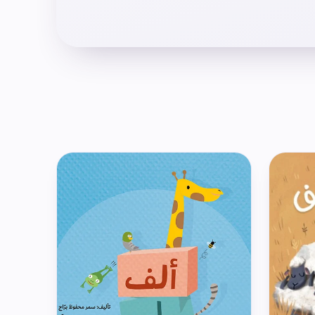
دِي، صَفْصاف، صَنَوْبَر…) وَغَيْرِها