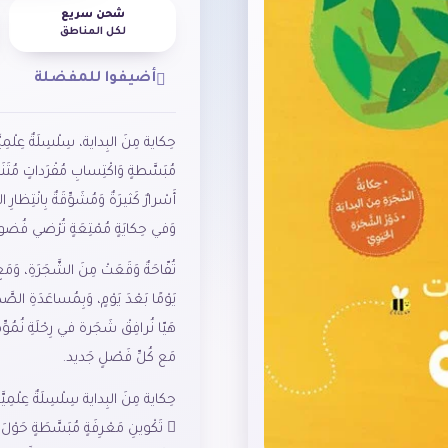
شحن سريع
لكل المناطق
أضيفوا للمفضلة
حِكاية مِنَ البِداية، سِلْسِلَةٌ عِلْمِيَّ
مُبَسَّطةٍ وَاكْتِسابِ مُفْرَداتٍ مُتَنَوّ
أَسْرارٌ كَثيرَةٌ وَمُشَوِّقَةٌ بِانْتِظار
وَفي حِكايَةٍ مُمْتِعَةٍ تُرْضي فُضو
تُفّاحَةٌ وَقَعَتْ مِنَ الشَّجَرَةِ، وَمَع ا
يَوْمًا بَعْدَ يَوْمٍ، وَبِمُساعَدَةِ الص
هَيّا نُرافِقْ شَجَرة في رِحْلَةِ نُمُوِّها
مَع كُلِّ فَصْلٍ جَديد.
حِكاية مِنَ البِداية سِلْسِلَةٌ عِلْمِيَّ
 تَكْوينِ مَعْرِفَةٍ مُبَسَّطَةٍ حَوْلَ: 