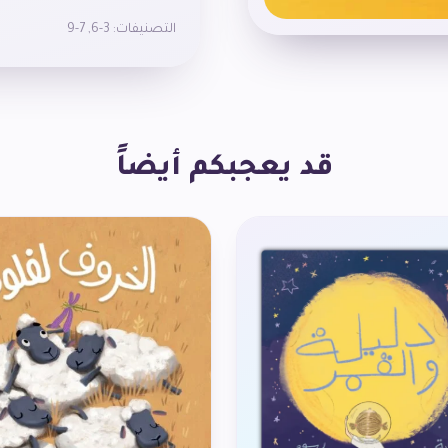
مُخْتَلِفَةٍ (دورْيان، باوْباب/التَّبلْ
التصنيفات:
3-6
,
7-9
 اكْتِسابِ مُفْرَداتٍ مُتَنَوِّعَة مِثْلَ: البِذْرَة، الجَذْر، البُرْعُم، الرَّحيق، غُبار الطَّلع…
 تَبْسيطِ دَوْرَة حَياةِ الشَّجَرَةِ مُنْذُ كانَتْ بِذْرَة
 اكْتِشافِ دَوْرِ الشَّجَرَةِ وَأَهَمِّيَّتِها في الطَّبيعَة
قد يعجبكم أيضاً