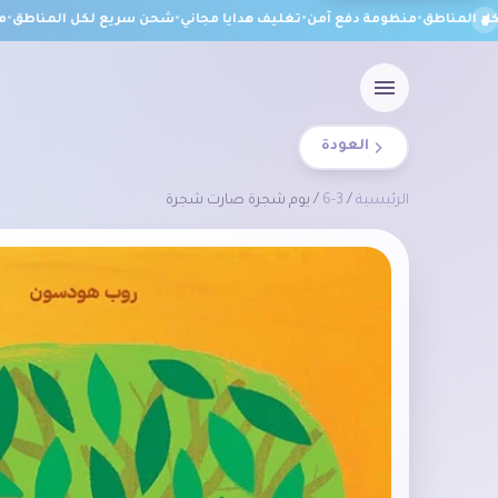
المناطق
•
منظومة دفع آمن
•
تغليف هدايا مجاني
•
شحن سريع لكل المناطق
•
منظ
العودة
الرئيسية
/
3-6
/ يوم شجرة صارت شجرة