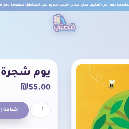
ومة دفع آمن
•
تغليف هدايا مجاني
•
شحن سريع لكل المناطق
•
منظومة دفع آمن
يوم شجرة
₪
55.00
إضافة إل