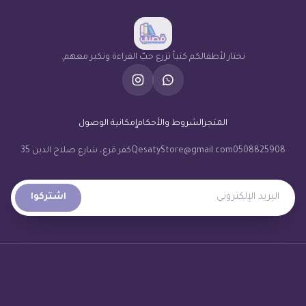
نختار لأطفالكم كتباً تزرع حبّ القراءة وتكبر معهم.
المتجر
الشروط والأحكام
إمكانية الوصول
0508825908
QesatyStore@gmail.com
كفر قرع، شارع صلاح الدين 35
البريد الإلكتروني
اشتركوا