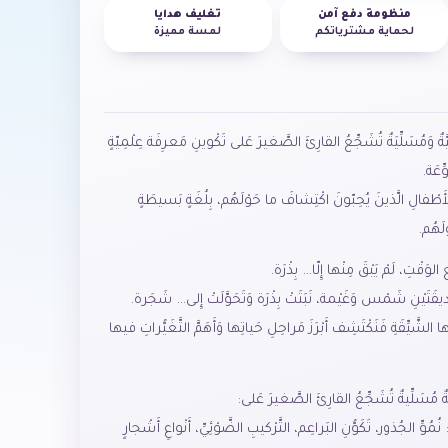
منظومة دفع آمن
تغليف هدايا
لحماية مشترياتكم
لمسة مميزة
ةٌ وَمُسَلِّيَةٌ تُشَجِّعُ القارِئَ الصَّغيرَ عَلى تَكْوينِ مَعرِفَة عِلْمِيّةٍ
ِعَة.
ِ الأَطْفالِ الَّذينَ يُحِبّونَ اكْتِشافَ ما حَوْلَهُم، بِلُغَةٍ بَسيطَةٍ
لَهُم.
لوَقْتِ، لَمْ يَبْقَ مِنْها إِلّا… بِذْرَة.
َّديقَتَيْنِ شَمْس وَغَيْمة، نَبَتَتْ بِذْرَة وَتَحَوَّلَتْ إِلى… شَجَرة.
 الشَّيِّقَةِ فَنَكْتَشِف أَبْرَزَ مَراحِلِ حَياتِها وَأَهَمَّ التَّغَيُّراتِ فيها
ةٌ مُسَلِّيةٌ تُشَجِّعُ القارِئَ الصَّغيرَ عَلى:
نُمُوِّ الجُذور، تَكَوُّنِ البَراعِم، التَّرْكيبِ الضَّوْئِيِّ، أَنْواعِ أَشْجارٍ